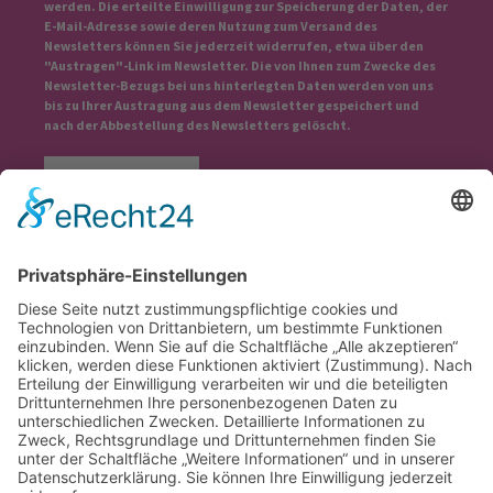
werden. Die erteilte Einwilligung zur Speicherung der Daten, der
E-Mail-Adresse sowie deren Nutzung zum Versand des
Newsletters können Sie jederzeit widerrufen, etwa über den
"Austragen"-Link im Newsletter. Die von Ihnen zum Zwecke des
Newsletter-Bezugs bei uns hinterlegten Daten werden von uns
bis zu Ihrer Austragung aus dem Newsletter gespeichert und
nach der Abbestellung des Newsletters gelöscht.
Wir benötigen Ihre Zustimmung, um
den Google Maps-Service zu laden!
Wir verwenden einen Service eines
Drittanbieters, um Karteninhalte einzubetten.
Dieser Service kann Daten zu Ihren Aktivitäten
sammeln. Bitte lesen Sie die Details durch und
stimmen Sie der Nutzung des Service zu, um
diese Karte anzuzeigen.