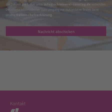
die Zukunft per E-Mail unter
info@schreinerei-sonntag.de
widerrufen.
Detaillierte Informationen zum Umgang mit Nutzerdaten finden Sie in
unserer
Datenschutzerklärung
.
Nachricht abschicken
Kontakt