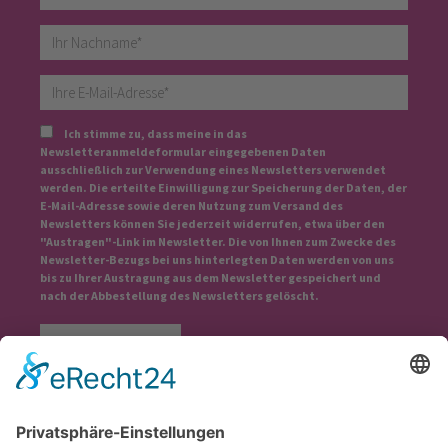
Ich stimme zu, dass meine in das
Newsletteranmeldeformular eingegebenen Daten
ausschließlich zur Verwendung eines Newsletters verwendet
werden. Die erteilte Einwilligung zur Speicherung der Daten, der
E-Mail-Adresse sowie deren Nutzung zum Versand des
Newsletters können Sie jederzeit widerrufen, etwa über den
"Austragen"-Link im Newsletter. Die von Ihnen zum Zwecke des
Newsletter-Bezugs bei uns hinterlegten Daten werden von uns
bis zu Ihrer Austragung aus dem Newsletter gespeichert und
nach der Abbestellung des Newsletters gelöscht.