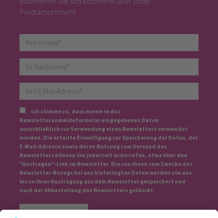
Informieren Sie sich kostenfrei über unser
Produktsortiment.
Ich stimme zu, dass meine in das
Newsletteranmeldeformular eingegebenen Daten
ausschließlich zur Verwendung eines Newsletters verwendet
werden. Die erteilte Einwilligung zur Speicherung der Daten, der
E-Mail-Adresse sowie deren Nutzung zum Versand des
Newsletters können Sie jederzeit widerrufen, etwa über den
"Austragen"-Link im Newsletter. Die von Ihnen zum Zwecke des
Newsletter-Bezugs bei uns hinterlegten Daten werden von uns
bis zu Ihrer Austragung aus dem Newsletter gespeichert und
nach der Abbestellung des Newsletters gelöscht.